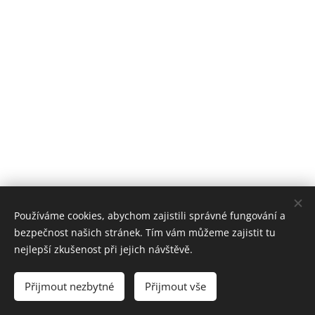
Používáme cookies, abychom zajistili správné fungování a
bezpečnost našich stránek. Tím vám můžeme zajistit tu
nejlepší zkušenost při jejich návštěvě.
© 2020 Gender Question/Všechna práva vyhrazena/
Přijmout nezbytné
Přijmout vše
Vytvořeno službou
Webnode
Cookies